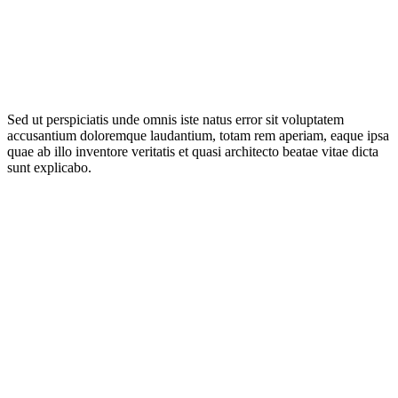
Lorem Ipsum
Dolor
Sit Amet
Sed ut perspiciatis unde omnis iste natus error sit voluptatem
accusantium doloremque laudantium, totam rem aperiam, eaque ipsa
quae ab illo inventore veritatis et quasi architecto beatae vitae dicta
sunt explicabo.